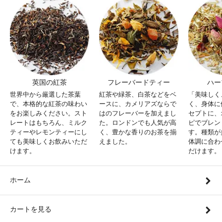
英国の紅茶
フレーバードティー
ハー
世界中から厳選した茶葉
紅茶や緑茶、白茶などをベ
「美味しく
で、本格的な紅茶の味わい
ースに、カメリアズならで
く、身体に
をお楽しみください。スト
はのフレーバーを加えまし
セプトに、
レートはもちろん、ミルク
た。ロンドンでも人気が高
ピでブレン
ティーやレモンティーにし
く、豊かな香りのお茶を揃
す。種類が
ても美味しくお飲みいただ
えました。
体調に合わ
けます。
だけます。
ホーム
カートを見る