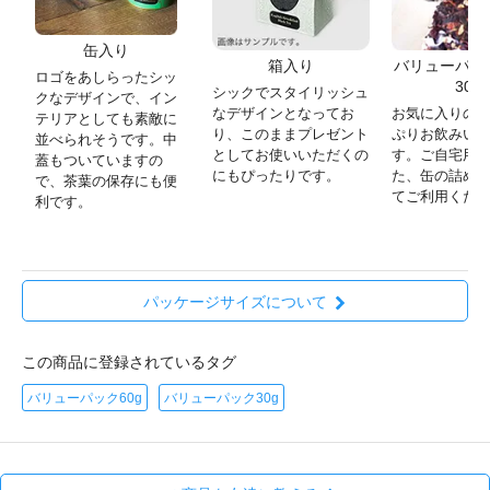
缶入り
箱入り
バリューパック
ロゴをあしらったシッ
30g)
シックでスタイリッシュ
クなデザインで、イン
なデザインとなってお
お気に入りの
テリアとしても素敵に
り、このままプレゼント
ぷりお飲みい
並べられそうです。中
としてお使いいただくの
す。ご自宅用
蓋もついていますの
にもぴったりです。
た、缶の詰め
で、茶葉の保存にも便
てご利用くだ
利です。
パッケージサイズについて
この商品に登録されているタグ
バリューパック60g
バリューパック30g