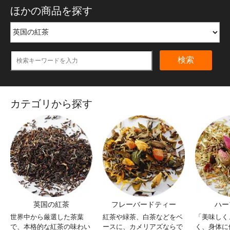
ほかの商品を探す
検索
カテゴリから探す
英国の紅茶
フレーバードティー
ハー
世界中から厳選した茶葉
紅茶や緑茶、白茶などをベ
「美味しく
で、本格的な紅茶の味わい
ースに、カメリアズならで
く、身体に