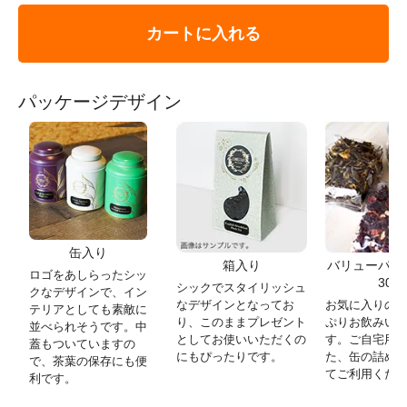
カートに入れる
パッケージデザイン
缶入り
箱入り
バリューパック
ロゴをあしらったシッ
30g)
シックでスタイリッシュ
クなデザインで、イン
なデザインとなってお
お気に入りの
テリアとしても素敵に
り、このままプレゼント
ぷりお飲みい
並べられそうです。中
としてお使いいただくの
す。ご自宅用
蓋もついていますの
にもぴったりです。
た、缶の詰め
で、茶葉の保存にも便
てご利用くだ
利です。