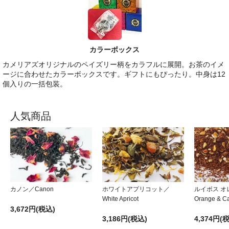
カラーボックス
カメリアズオリジナルのペイズリー柄をカラフルに展開。お茶のイメ
ージに合わせたカラーボックスです。ギフトにもぴったり。中身は12
個入りの一括包装。
人気商品
カノン／Canon
ホワイトアプリコット／
ルイボス オレ
White Apricot
Orange & Ca
3,672円(税込)
3,186円(税込)
4,374円(