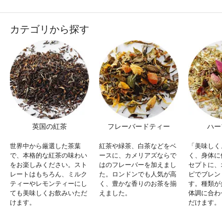
カテゴリから探す
英国の紅茶
フレーバードティー
ハー
世界中から厳選した茶葉
紅茶や緑茶、白茶などをベ
「美味しく
で、本格的な紅茶の味わい
ースに、カメリアズならで
く、身体に
をお楽しみください。スト
はのフレーバーを加えまし
セプトに、
レートはもちろん、ミルク
た。ロンドンでも人気が高
ピでブレン
ティーやレモンティーにし
く、豊かな香りのお茶を揃
す。種類が
ても美味しくお飲みいただ
えました。
体調に合わ
けます。
だけます。