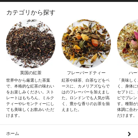
カテゴリから探す
英国の紅茶
フレーバードティー
ハー
世界中から厳選した茶葉
紅茶や緑茶、白茶などをベ
「美味しく
で、本格的な紅茶の味わい
ースに、カメリアズならで
く、身体に
をお楽しみください。スト
はのフレーバーを加えまし
セプトに、
レートはもちろん、ミルク
た。ロンドンでも人気が高
ピでブレン
ティーやレモンティーにし
く、豊かな香りのお茶を揃
す。種類が
ても美味しくお飲みいただ
えました。
体調に合わ
けます。
だけます。
ホーム