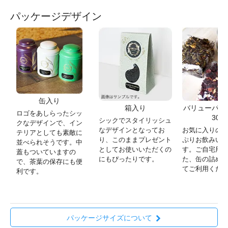
パッケージデザイン
缶入り
箱入り
バリューパック
ロゴをあしらったシッ
30g)
シックでスタイリッシュ
クなデザインで、イン
なデザインとなってお
お気に入りの
テリアとしても素敵に
り、このままプレゼント
ぷりお飲みい
並べられそうです。中
としてお使いいただくの
す。ご自宅用
蓋もついていますの
にもぴったりです。
た、缶の詰め
で、茶葉の保存にも便
てご利用くだ
利です。
パッケージサイズについて