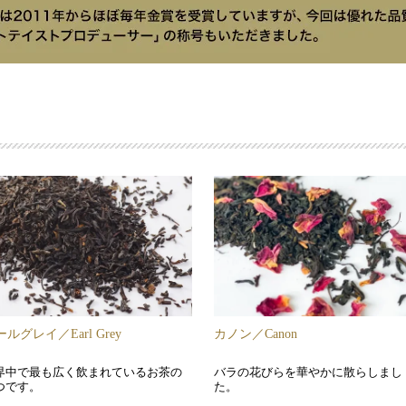
ルグレイ／Earl Grey
カノン／Canon
界中で最も広く飲まれているお茶の
バラの花びらを華やかに散らしまし
つです。
た。