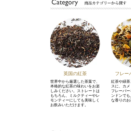
英国の紅茶
フレー
世界中から厳選した茶葉で、
紅茶や緑茶
本格的な紅茶の味わいをお楽
スに、カメ
しみください。ストレートは
フレーバー
もちろん、ミルクティーやレ
ンドンでも
モンティーにしても美味しく
な香りのお
お飲みいただけます。