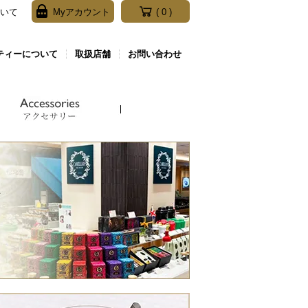
ついて
Myアカウント
( 0 )
ティーについて
取扱店舗
お問い合わせ
アフタヌーンティー／
ホワイトアプリコット／
ダンシングローズ＆バイオレット／
カメリアズオリジナルマグ
Afternoon Tea
White Apricot
Dancing Rose ＆ Violet
アッサム バーギャン／
コレステロール クレンザー／
ストレスティー／
Assam Bargang
Cholesterol Cleanser
Stress Tea
チャリホ／
ジャスミン＆アプリコット／
ヘルシーイムニティ／
Challiho
Jasmine ＆ Apricot
Healthy Immunity
クリスマスティー／Christmas Tea
スージングローズ／
Soothing Rose
ミルキーウーロン／
Milky Oolong