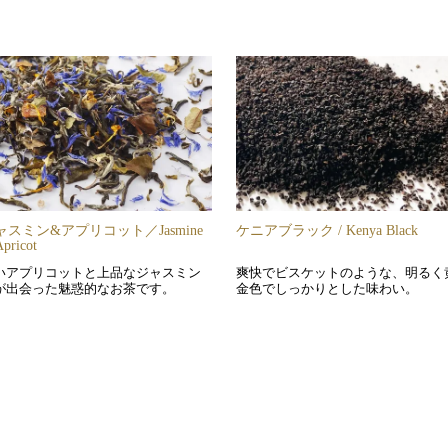
ャスミン&アプリコット／Jasmine
ケニアブラック / Kenya Black
pricot
いアプリコットと上品なジャスミン
爽快でビスケットのような、明るく
が出会った魅惑的なお茶です。
金色でしっかりとした味わい。