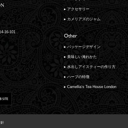
▸ アクセサリー
▸ カメリアズのジャム
16-101
▸ パッケージデザイン
▸ 美味しい淹れかた
▸ 水出しアイスティーの作り方
▸ ハーブの特徴
▸ Camellia’s Tea House London
方針