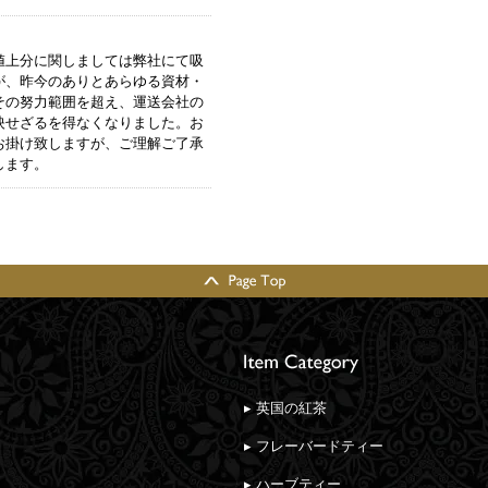
値上分に関しましては弊社にて吸
が、昨今のありとあらゆる資材・
その努力範囲を超え、運送会社の
映せざるを得なくなりました。お
お掛け致しますが、ご理解ご了承
します。
▸ 英国の紅茶
▸ フレーバードティー
▸ ハーブティー