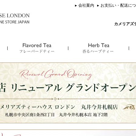
▸ 会社案内
▸ お支払い・配送に
カメリアズ
ト／
ンボ
セイロン ケニルワース／
アールグレイ オレンジ／
ハピネス／
カメリアズオリジナルティーポット
Ceylon Kenilworth
Earl Grey Orange
Happiness
キーマン／
チョコレートティー／
スリープウェル／
Keemun
Chocolate Tea
Sleep Well
ウィッシィズ／
ホワイトオレンジ／White Orange
ハッピータミー／
Wishes
Happy Tummy
バニラティー／Vanilla Tea
ゼストティー／
Zest Tea
ラブリーローズ＆シトラス／
ルイボス オレンジ／
Lovely Rose ＆ Citrus
Rooibos Orange & Cactus Fig