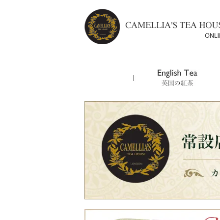
イングリッシュ ブレックファス
アールグレイ／
ビューティフルスキン／
カメリアズロゴ入りフィルターイ
English Breakfast
Earl Grey
Beautiful Skin
トル
ダージリン グームティー／
ももの緑茶～ピーチティー／
ローズバッド／
コットントートバッグ
Darjeeling Goomtee
Peach Tea
Rose Buds
ミカド／
グリーンミント／
ヨギティー／
MIKADO
Green Mint
Yogi Tea
ロイヤルウェディングティー／
トキシンキラー／
Royal Wedding Tea
Toxin Killer
プラチナメモリアルブレンド／
ルイボス バニラ／
Platinum Memorial Blend
Rooibos Vanilla Organic