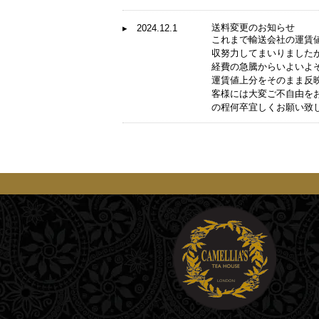
送料変更のお知らせ
▸ 2024.12.1
これまで輸送会社の運賃
収努力してまいりました
経費の急騰からいよいよ
運賃値上分をそのまま反
客様には大変ご不自由を
の程何卒宜しくお願い致