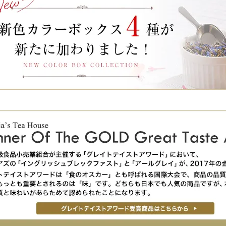
イ／
ハニームーン／
Honey moon