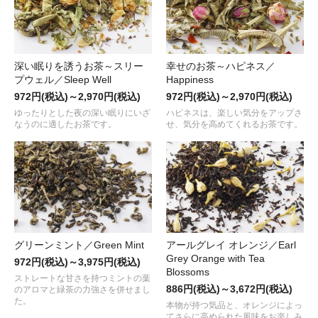
深い眠りを誘うお茶～スリー
幸せのお茶～ハピネス／
プウェル／Sleep Well
Happiness
972円(税込)～2,970円(税込)
972円(税込)～2,970円(税込)
ゆったりとした夜の深い眠りにいざ
ハピネスは、楽しい気分をアップさ
なうのに適したお茶です。
せ、気分を高めてくれるお茶です。
グリーンミント／Green Mint
アールグレイ オレンジ／Earl
Grey Orange with Tea
972円(税込)～3,975円(税込)
Blossoms
ストレートな甘さを持つミントの葉
886円(税込)～3,672円(税込)
のアロマと緑茶の力強さを併せまし
た。
本物が持つ気品と、オレンジによっ
てさらに高められた風味をお楽しみ