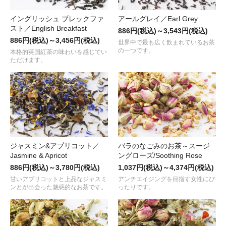
イングリッシュ ブレックファ
アールグレイ／Earl Grey
スト／English Breakfast
886円(税込)～3,543円(税込)
886円(税込)～3,456円(税込)
世界中で最も広く飲まれているお茶
の一つです。
本格的英国紅茶の味わいを感じてい
ただけます。
ジャスミン&アプリコット／
バラのなごみのお茶～スージ
Jasmine & Apricot
ングローズ/Soothing Rose
886円(税込)～3,780円(税込)
1,037円(税込)～4,374円(税込)
甘いアプリコットと上品なジャスミ
アンチエイジングを目指す女性にぴ
ンとが出会った魅惑的なお茶です。
ったりです。