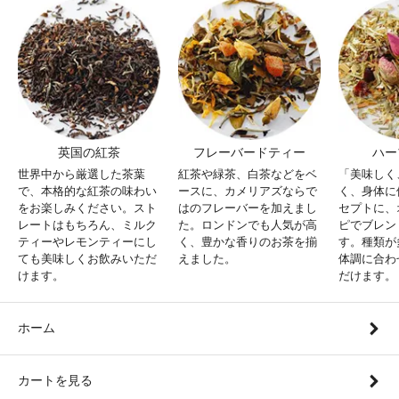
英国の紅茶
フレーバードティー
ハー
世界中から厳選した茶葉
紅茶や緑茶、白茶などをベ
「美味しく
で、本格的な紅茶の味わい
ースに、カメリアズならで
く、身体に
をお楽しみください。スト
はのフレーバーを加えまし
セプトに、
レートはもちろん、ミルク
た。ロンドンでも人気が高
ピでブレン
ティーやレモンティーにし
く、豊かな香りのお茶を揃
す。種類が
ても美味しくお飲みいただ
えました。
体調に合わ
けます。
だけます。
ホーム
カートを見る