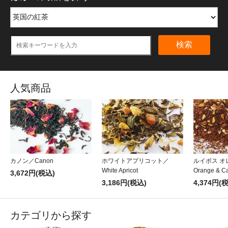
検索
人気商品
カノン／Canon
ホワイトアプリコット／
ルイボス オレ
White Apricot
Orange & Ca
3,672円(税込)
3,186円(税込)
4,374円(
カテゴリから探す