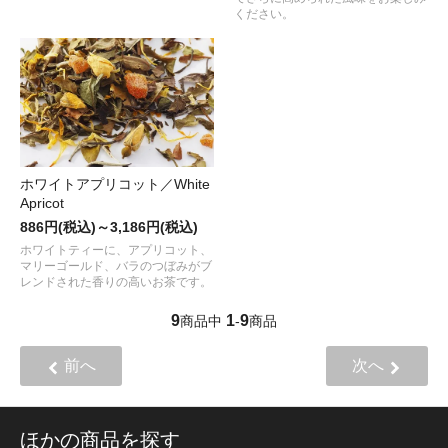
ください。
ホワイトアプリコット／White
Apricot
886円(税込)～3,186円(税込)
ホワイトティーに、アプリコット、
マリーゴールド、バラのつぼみがブ
レンドされた香りの高いお茶です。
9
1
9
商品中
-
商品
前へ
次へ
ほかの商品を探す